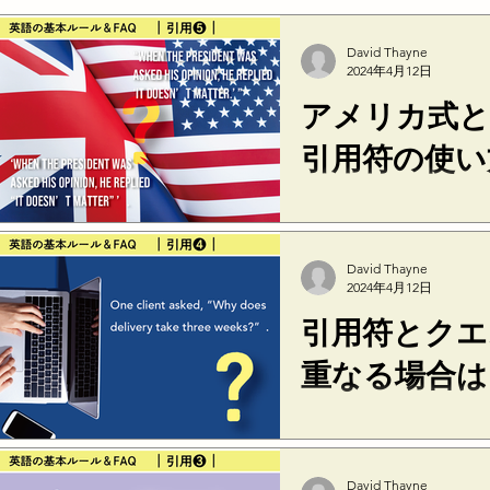
David Thayne
2024年4月12日
アメリカ式と
引用符の使い
引用符には２種類あり
ォーテーションマーク（
ングル・クォーテーション
David Thayne
用符の内側にさらに引
2024年4月12日
シングル・クォーテーショ
引用符とクエ
重なる場合は
ある文が疑問文の引用
付けません。 × One client 
take three weeks?”. ○ O
David Thayne