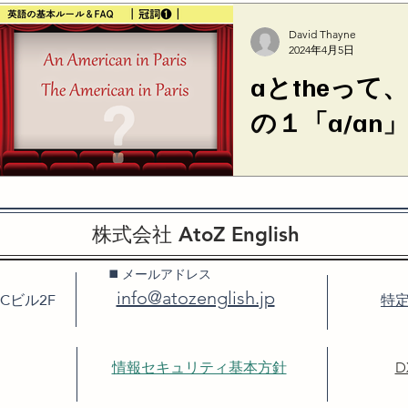
（ある）アメリカ人」
The American in 
David Thayne
す。 強いて訳せば「パ
2024年4月5日
リカ人」というイメ...
aとtheっ
の１「a/an」
英語だと、モノの名前にa
前の前に、冠（かんむり
an、theのことを「冠
どういう時にaを使って、
株式会社 AtoZ English
今ひとつよくわからないで
◼️ メールアドレス
BCビル2F
info@atozenglish.jp
特
情報セキュリティ基本方針