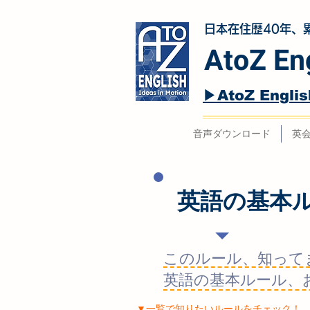
日本在住歴40年、
​AtoZ 
▶︎AtoZ En
音声ダウンロード
英
英語の基本
このルール、知っ
​英語の基本ルール
​▼一覧で知りたいルールをチェック！