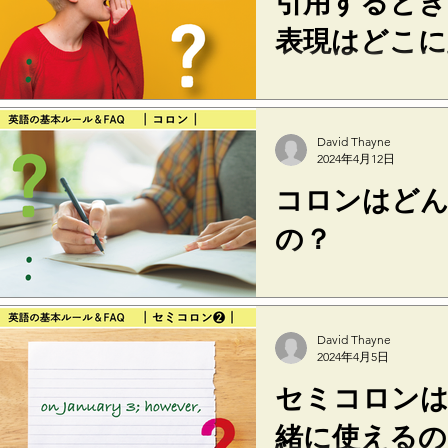
引用するとき、s
表現はどこに
she said など「誰
あとに置くこともできます。 ○ 
to be done rather urgen
David Thayne
done rather...
2024年4月12日
コロンはど
の？
コロン（:）は、大まか
を付け加えるときに用い
かな情報を伝えてから
David Thayne
す。 ○ We are not satisfie
2024年4月5日
cracked...
セミコロンは 
緒に使えるの