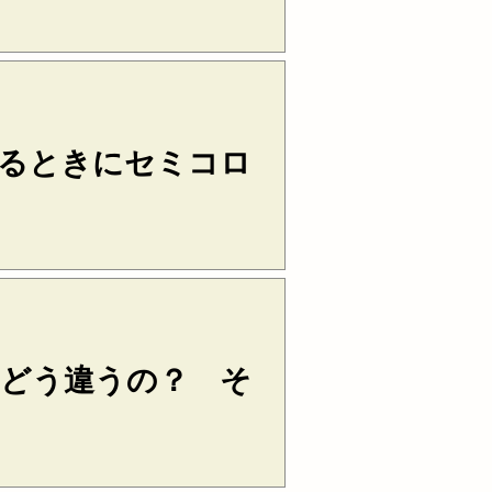
しかしながら）や moreove（さら
つなぐ場合に、セミコロンを用い
来はピリオドを付けて別々の文に
マで代用することはできません。
n...
るときにセミコロ
本来カンマを使います。しかし、
マが含まれる場合、区切りを明確
用いてもOKです。 ○ The
to Jack Smith, one of our...
て、どう違うの？ そ
 American in Parisで「パリの