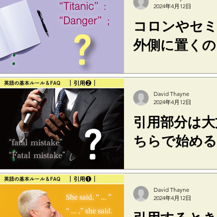
delivery take...
2024年4月12日
コロンやセミ
外側に置くの
ピリオドやカンマは、
式では一般的です。し
は、アメリカ式でもイ
David Thayne
用符の外側に置きます。 ○ The
2024年4月12日
reasons for the success..
引用部分は大
ちらで始める
引用部分は、センテン
文字で始めます。フレ
は小文字で始めます。 
David Thayne
○ In his speech, he said,
2024年4月12日