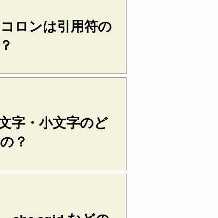
コロンは引用符の
？
引用符の内側に置くのがアメリカ
かし、コロンやセミコロンの場合
ギリス式でも、下の例のように引
 magazine gave three
.
文字・小文字のど
の？
ス（文）として引用する場合は大
ーズ（語句）として引用する場合
センテンスとして引用する場合：
 “We made a fatal mistake.” × In...