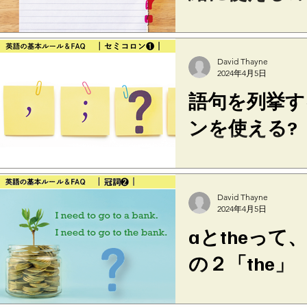
２つの節を however（
に）などの接続副詞で
ることがあります。本
David Thayne
するものなので、カン
2024年4月5日
○ You said that the desig
語句を列挙す
ンを使える?
語句を列挙するときは
それぞれの語句にカン
にするためにセミコロンを
David Thayne
specifications were sent 
2024年4月5日
aとtheっ
の２「the」
【theはどういうもの？】 An