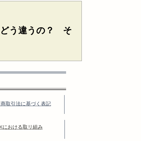
という意味になりますが、これが
Paris だと、まったく違う意味になりま
リの（あの、誰もがわかる）アメ
て、どう違うの？ そ
やan、theがつきますよね？ 名
）みたいにつくから、このaや
詞（かんし）」と呼びます。 でも、
どういう時にthe を使うのか、
すよね？！...
定商取引法に基づく表記
DXにおける取リ組み