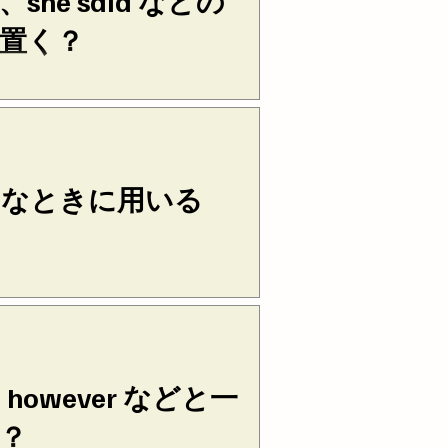
he said などの
置く？
が言ったのか」を示す表現は、引用の
She said, “Something has
tly.” ○ “Something has to be
んなときに用いる
なことを述べてから、細かい情報
ます。 下の例では、前半で大ま
、後半で詳しい理由を続けていま
d with this product: It was
however などと一
？