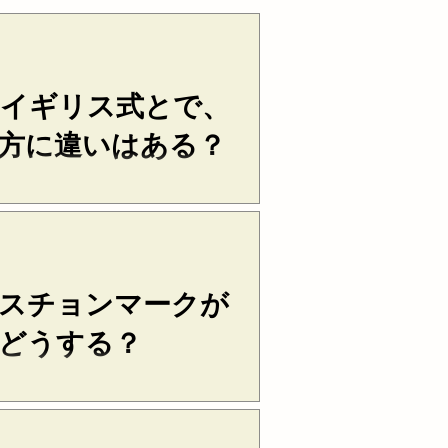
イギリス式とで、
方に違いはある？
ます。アメリカ式ではダブル・ク
“ ”）を用い、イギリス式ではシ
マーク（‘ ’）を用います。 引
用符が入る場合、アメリカ式では
ンマーク（‘...
スチョンマークが
どうする？
で終わる場合、最後にピリオドは
asked, “Why does delivery
ne client asked, “Why does